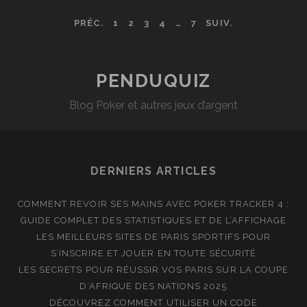
AU
PAGINATION
PRÉC.
1
2
3
4
…
7
SUIV.
PLINKO
ET
DES
AUGMENTER
VOS
PUBLICATIONS
PENDUQUIZ
CHANCES
Blog Poker et autres jeux d‎’argent
DE
GAINS
DERNIERS ARTICLES
COMMENT REVOIR SES MAINS AVEC POKER TRACKER 4 :
GUIDE COMPLET DES STATISTIQUES ET DE L’AFFICHAGE
LES MEILLEURS SITES DE PARIS SPORTIFS POUR
S’INSCRIRE ET JOUER EN TOUTE SÉCURITÉ
LES SECRETS POUR RÉUSSIR VOS PARIS SUR LA COUPE
D’AFRIQUE DES NATIONS 2025
DÉCOUVREZ COMMENT UTILISER UN CODE