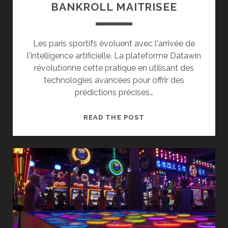
BANKROLL MAITRISEE
Les paris sportifs évoluent avec l'arrivée de
l'intelligence artificielle. La plateforme Datawin
révolutionne cette pratique en utilisant des
technologies avancées pour offrir des
prédictions précises…
ANALYSE
READ THE POST
DE
LA
PLATEFORME
DATAWIN
POUR
LES
PARIS
SPORTIFS
: