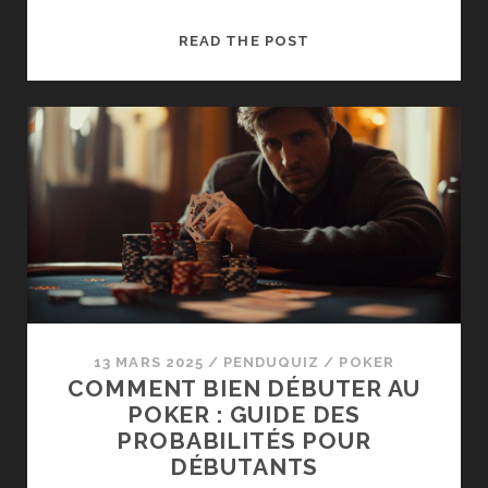
COMMENT
READ THE POST
MAÎTRISER
LE
JEU
DU
POULET
POUR
MAXIMISER
VOS
GAINS
13 MARS 2025
/
PENDUQUIZ
/
POKER
COMMENT BIEN DÉBUTER AU
POKER : GUIDE DES
PROBABILITÉS POUR
DÉBUTANTS