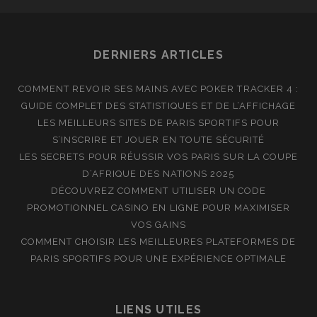
DERNIERS ARTICLES
COMMENT REVOIR SES MAINS AVEC POKER TRACKER 4 :
GUIDE COMPLET DES STATISTIQUES ET DE L’AFFICHAGE
LES MEILLEURS SITES DE PARIS SPORTIFS POUR
S’INSCRIRE ET JOUER EN TOUTE SÉCURITÉ
LES SECRETS POUR RÉUSSIR VOS PARIS SUR LA COUPE
D’AFRIQUE DES NATIONS 2025
DÉCOUVREZ COMMENT UTILISER UN CODE
PROMOTIONNEL CASINO EN LIGNE POUR MAXIMISER
VOS GAINS
COMMENT CHOISIR LES MEILLEURES PLATEFORMES DE
PARIS SPORTIFS POUR UNE EXPÉRIENCE OPTIMALE
LIENS UTILES