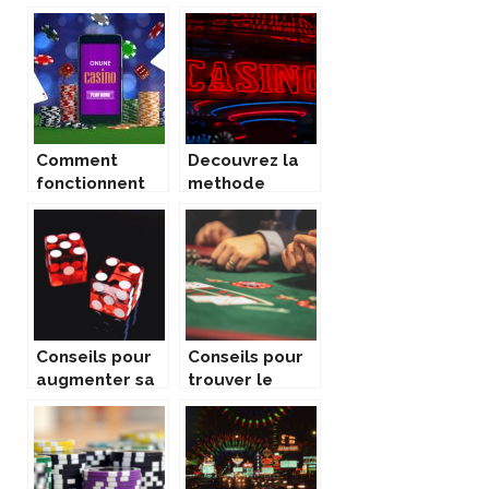
BitCasino ?
partie de black
jack
Comment
Decouvrez la
fonctionnent
methode
les machines à
Fibonacci : une
sous ?
strategie pour
gagner gros au
casino
Conseils pour
Conseils pour
augmenter sa
trouver le
chance de
meilleur casino
gagner au
en ligne
casino