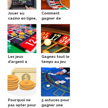
Jouer au
Comment
casino en ligne,
gagner de
c’est possible ?
l’argent tout
en s’amusant ?
Les jeux
Gagnez tout le
d’argent à
temps au jeu
pratiquer de
de la roulette,
chez soi.
mais quand
est-ce que
cela passe à
l’arnaque ?
Pourquoi ne
5 astuces pour
pas opter pour
gagner une