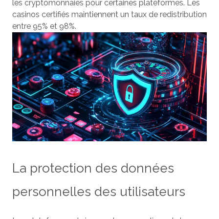
les cryptomonnaies pour certaines plateformes. Les
casinos certifiés maintiennent un taux de redistribution
entre 95% et 98%.
La protection des données
personnelles des utilisateurs