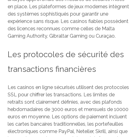
en place. Les plateformes de jeux modernes intègrent
des systèmes sophistiqués pour garantir une
expérience sans risque. Les casinos fiables possèdent
des licences reconnues comme celles de Malta
Gaming Authority, Gibraltar Gaming ou Curaçao.
Les protocoles de sécurité des
transactions financières
Les casinos en ligne sécurisés utilisent des protocoles
SSL pour chiffrer les transactions. Les limites de
retraits sont clairement définies, avec des plafonds
hebdomadaires de 3000 euros et mensuels de 10000
euros en moyenne. Les options de paiement incluent
les cartes bancaires traditionnelles, les portefeuilles
électroniques comme PayPal, Neteller, Skrill, ainsi que