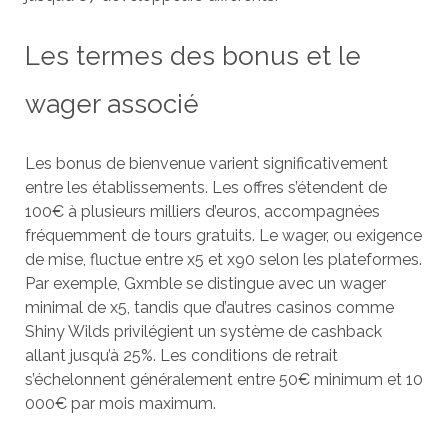
Les termes des bonus et le
wager associé
Les bonus de bienvenue varient significativement
entre les établissements. Les offres s’étendent de
100€ à plusieurs milliers d’euros, accompagnées
fréquemment de tours gratuits. Le wager, ou exigence
de mise, fluctue entre x5 et x90 selon les plateformes.
Par exemple, Gxmble se distingue avec un wager
minimal de x5, tandis que d’autres casinos comme
Shiny Wilds privilégient un système de cashback
allant jusqu’à 25%. Les conditions de retrait
s’échelonnent généralement entre 50€ minimum et 10
000€ par mois maximum.