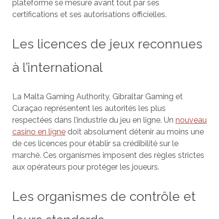
plateforme se mesure avant tout par ses
certifications et ses autorisations officielles.
Les licences de jeux reconnues
à l’international
La Malta Gaming Authority, Gibraltar Gaming et
Curaçao représentent les autorités les plus
respectées dans l’industrie du jeu en ligne. Un
nouveau
casino en ligne
doit absolument détenir au moins une
de ces licences pour établir sa crédibilité sur le
marché. Ces organismes imposent des règles strictes
aux opérateurs pour protéger les joueurs.
Les organismes de contrôle et