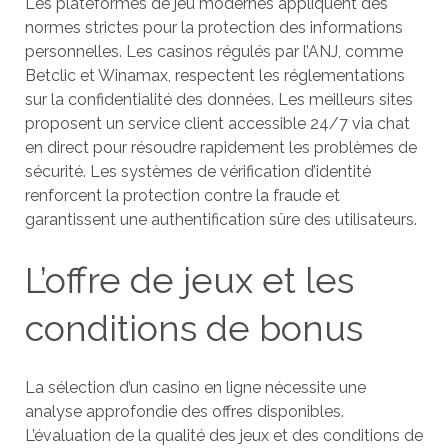
Les plateformes de jeu modernes appliquent des
normes strictes pour la protection des informations
personnelles. Les casinos régulés par l’ANJ, comme
Betclic et Winamax, respectent les réglementations
sur la confidentialité des données. Les meilleurs sites
proposent un service client accessible 24/7 via chat
en direct pour résoudre rapidement les problèmes de
sécurité. Les systèmes de vérification d’identité
renforcent la protection contre la fraude et
garantissent une authentification sûre des utilisateurs.
L’offre de jeux et les
conditions de bonus
La sélection d’un casino en ligne nécessite une
analyse approfondie des offres disponibles.
L’évaluation de la qualité des jeux et des conditions de