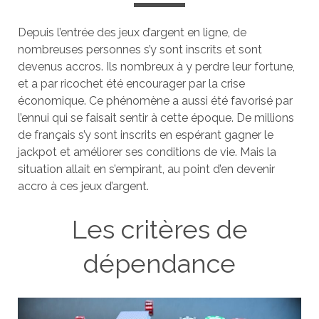
Depuis l’entrée des jeux d’argent en ligne, de
nombreuses personnes s’y sont inscrits et sont
devenus accros. Ils nombreux à y perdre leur fortune,
et a par ricochet été encourager par la crise
économique. Ce phénomène a aussi été favorisé par
l’ennui qui se faisait sentir à cette époque. De millions
de français s’y sont inscrits en espérant gagner le
jackpot et améliorer ses conditions de vie. Mais la
situation allait en s’empirant, au point d’en devenir
accro à ces jeux d’argent.
Les critères de
dépendance