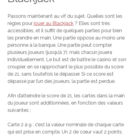
Passons maintenant au vif du sujet. Quelles sont les
règles pour
jouer au Blackjack
? Elles sont très
accessibles, et il suffit de quelques parties pour bien
les prendre en main. Une partie oppose au moins une
personne à la banque. Une partie peut compter
plusieurs joueurs (jusqu’à 7), mais chacun jouera
individuellement. Le but est de battre le casino et son
croupier, en se rapprochant le plus possible du score
de 21, sans toutefois le dépasser. Si ce score est
dépassé par l’un des joueurs, la partie est perdue.
Afin d’atteindre le score de 21, les cartes dans la main
du joueur sont additionnées, en fonction des valeurs
suivantes :
Carte 2 à 9 : c’est la valeur nominale de chaque carte
qui est prise en compte. Un 2 de cœur vaut 2 points,