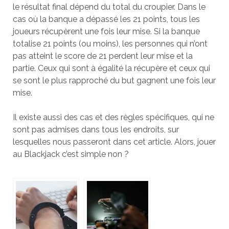
le résultat final dépend du total du croupier. Dans le
cas où la banque a dépassé les 21 points, tous les
joueurs récupèrent une fois leur mise. Si la banque
totalise 21 points (ou moins), les personnes qui n’ont
pas atteint le score de 21 perdent leur mise et la
partie. Ceux qui sont à égalité la récupère et ceux qui
se sont le plus rapproché du but gagnent une fois leur
mise.
Il existe aussi des cas et des règles spécifiques, qui ne
sont pas admises dans tous les endroits, sur
lesquelles nous passeront dans cet article. Alors, jouer
au Blackjack c’est simple non ?