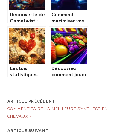
toute sécurité
Découverte de
Comment
Gametwist :
maximiser vos
profiter des
gains sur un
jeux en ligne en
site de jeux en
toute sécurité
ligne avec des
bonus et des
récompenses
Les lois
Découvrez
statistiques
comment jouer
derrière
gratuitement à
comment avoir
Fruit Party en
de la chance
version démo
en amour, en
ARTICLE PRÉCÉDENT
affaires ou au
COMMENT FAIRE LA MEILLEURE SYNTHESE EN
jeu
CHEVAUX ?
ARTICLE SUIVANT