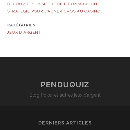
DECOUVREZ LA METHODE FIBONACCI : UNE
STRATEGIE POUR GAGNER GROS AU CASINO
CATÉGORIES
JEUX D'ARGENT
PENDUQUIZ
Blog Poker et autres jeux d‎’argent
DERNIERS ARTICLES