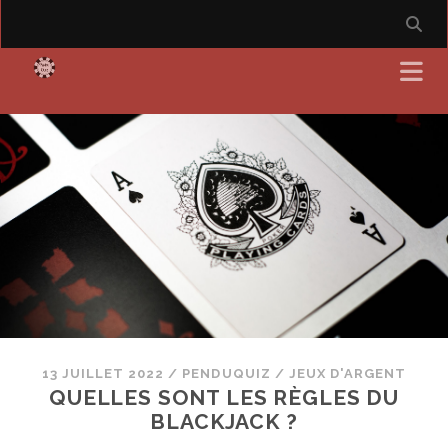
13 JUILLET 2022
/
PENDUQUIZ
/
JEUX D'ARGENT
QUELLES SONT LES RÈGLES DU
BLACKJACK ?