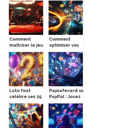
une
augmenter vos
plateforme de
chances de
jeux en ligne
gains
Comment
Comment
maîtriser le jeu
optimiser vos
du poulet pour
gains sur le
maximiser vos
site de jeux
gains
crash en ligne
Loto foot
Paysafecard vs
célèbre ses 25
PayPal : Jouez
ans : du rêve à
sur Bananatic,
la réalité,
avec la
parcours de
solution
gagnants
Paysafecard
inspirants
gratuite en