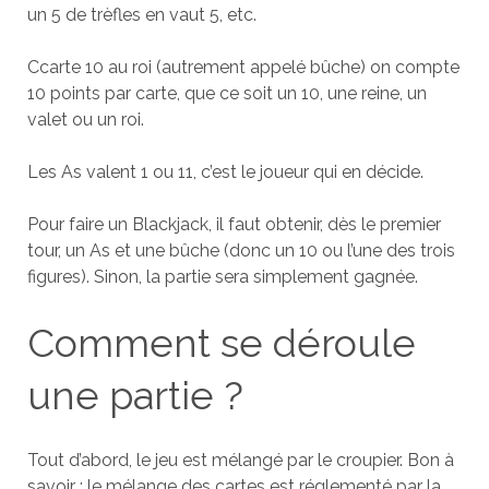
un 5 de trèfles en vaut 5, etc.
Ccarte 10 au roi (autrement appelé bûche) on compte
10 points par carte, que ce soit un 10, une reine, un
valet ou un roi.
Les As valent 1 ou 11, c’est le joueur qui en décide.
Pour faire un Blackjack, il faut obtenir, dès le premier
tour, un As et une bûche (donc un 10 ou l’une des trois
figures). Sinon, la partie sera simplement gagnée.
Comment se déroule
une partie ?
Tout d’abord, le jeu est mélangé par le croupier. Bon à
savoir : le mélange des cartes est réglementé par la