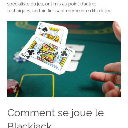
spécialiste du jeu, ont mis au point d’autres
techniques, certain finissant même interdits de jeu.
Comment se joue le
Blackjack